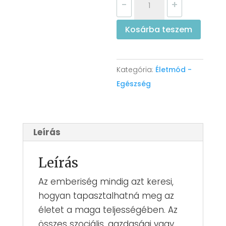
-
+
Bordeaux
Székely
Kosárba teszem
-
Tudományos
vegetariánizmus
Kategória:
Életmód -
mennyiség
Egészség
Leírás
Leírás
Az emberiség mindig azt keresi,
hogyan tapasztalhatná meg az
életet a maga teljességében. Az
összes szociális, gazdasági vagy