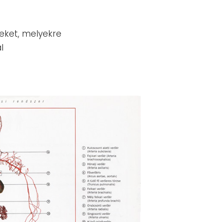
eket, melyekre
l