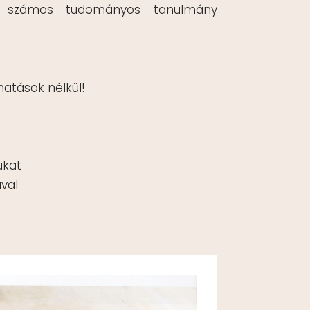
t számos tudományos tanulmány
atások nélkül!
ukat
ával