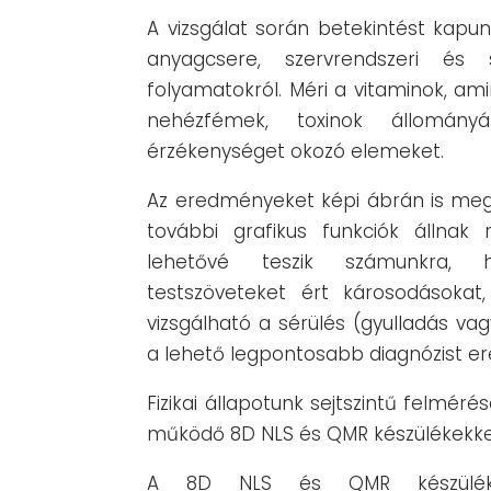
A vizsgálat során betekintést kapun
anyagcsere, szervrendszeri és se
folyamatokról. Méri a vitaminok, a
nehézfémek, toxinok állomány
érzékenységet okozó elemeket.
Az eredményeket képi ábrán is meg le
további grafikus funkciók állnak 
lehetővé teszik számunkra,
testszöveteket ért károsodásokat
vizsgálható a sérülés (gyulladás va
a lehető legpontosabb diagnózist e
Fizikai állapotunk sejtszintű felméré
működő 8D NLS és QMR készülékekke
A 8D NLS és QMR készülékek