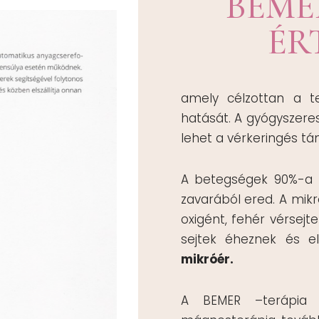
BEME
ÉR
amely célzottan a tes
hatását. A gyógyszeres
lehet a vérkeringés t
A betegségek 90%-a a
zavarából ered. A mikr
oxigént, fehér vérsejt
sejtek éheznek és e
mikróér.
A BEMER –terápi