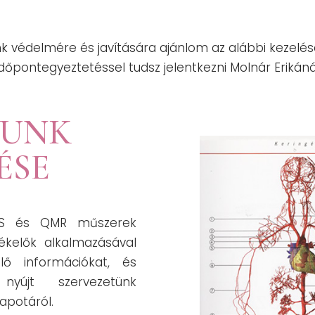
k védelmére és javítására ajánlom az alábbi kezelés
időpontegyeztetéssel tudsz jelentkezni Molnár Erikáná
TUNK
ÉSE
LS és QMR műszerek
zékelők alkalmazásával
lő információkat, és
yújt szervezetünk
lapotáról.