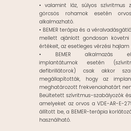
• valamint láz, súlyos szívritmus
görcsös rohamok esetén orvosi
alkalmazható.
• BEMER terápia és a véralvadásgátl
mellett ajánlott gondosan követni
értékeit, az esetleges vérzési hajlam
• BEMER alkalmazás elektr
implantátumok esetén (szívrit
defibrillátorok) csak akkor sz
megállapították, hogy az implan
meghatározott frekvenciahatárt nem 
Beültetett szívritmus-szabályozók és 
amelyeket az orvos a VDE-AR-E-275
állított be, a BEMER-terápia korlátoz
használható.