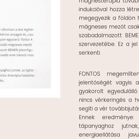
mágnesterápia tovább
indukcióval hozza létr
megegyezik a földön t
mágneses mezőt csak a
szabadalmazott BEMER
szervezetébe. Ez a je
serkenti.
FONTOS megemlíten
jelentőségét vagyis 
gyakorolt egyedüláll
nincs vérkeringés a h
segíti a vér továbbjutá
Ennek eredménye:
tápanyaghoz jutna
energiaellátása ja