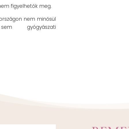
nem figyelhetők meg.
rországon nem minősül
 sem gyógyászati
y