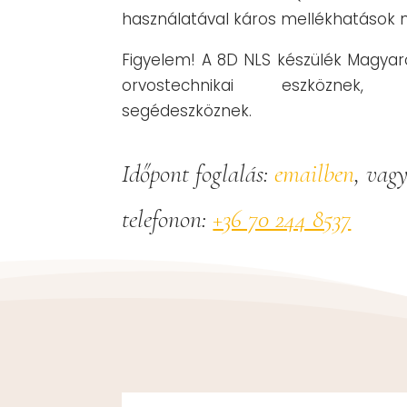
használatával káros mellékhatások 
Figyelem! A 8D NLS készülék Magya
orvostechnikai eszköznek,
segédeszköznek.
Időpont foglalás:
emailben
, vag
telefonon:
+36 70 244 8537