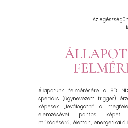
Az egészségün
ÁLLAPO
FELMÉR
Állapotunk felmérésére a 8D N
speciális (úgynevezett trigger) ér
képesek „leválogatni” a megfele
elemzésével pontos képet n
működéséről, élettani, energetikai ál