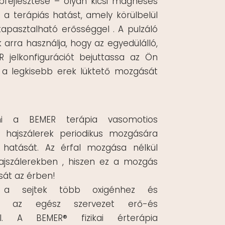
fejlesztése – olyan kicsi mágneses
e a terápiás hatást, amely körülbelül
apasztalható erősséggel . A pulzáló
rra használja, hogy az egyedülálló,
 jelkonfigurációt bejuttassa az Ön
l a legkisebb erek lüktető mozgását
i a BEMER terápia vasomotios
a hajszálerek periodikus mozgására
ó hatását. Az érfal mozgása nélkül
ajszálerekben , hiszen ez a mozgás
sát az érben!
 a sejtek több oxigénhez és
k, az egész szervezet erő-és
vul. A BEMER® fizikai érterápia