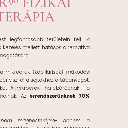
R® FIZIKAI
TERÁPIA
t legfontosabb területein fejti ki
 kezelés mellett hatásos alternatíva
ámogatására.
 mikroerek (kapillárisok) működési
oér viszi el a sejtekhez a tápanyagot,
eket. A mikroerek , ha elzáródnak – a
lhalnak. Az
érrendszerünknek 70%
a
nem mágnesterápia- hanem
a