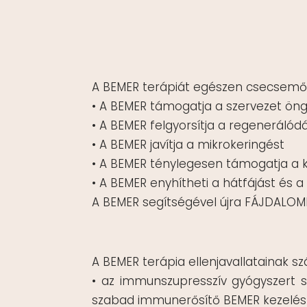
A BEMER terápiát egészen csecsemőko
• A BEMER támogatja a szervezet öng
• A BEMER felgyorsítja a regenerálód
• A BEMER javítja a mikrokeringést
• A BEMER ténylegesen támogatja a 
• A BEMER enyhítheti a hátfájást és a
A BEMER segítségével újra FÁJDALO
A BEMER terápia ellenjavallatainak s
• az immunszupresszív gyógyszert
szabad immunerősítő BEMER kezelést