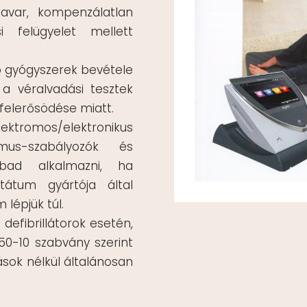
 zavar, kompenzálatlan
 felügyelet mellett
ó gyógyszerek bevétele
 a véralvadási tesztek
 felerősödése miatt.
omos/elektronikus
mus-szabályozók és
abad alkalmazni, ha
tátum gyártója által
lépjük túl.
defibrillátorok esetén,
0-10 szabvány szerint
ások nélkül általánosan