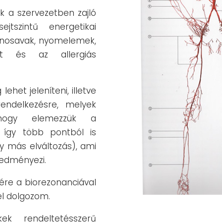
k a szervezetben zajló
jtszintű energetikai
minosavak, nyomelemek,
át és az allergiás
het jeleníteni, illetve
rendelkezésre, melyek
 hogy elemezzük a
, így több pontból is
gy más elváltozás), ami
redményezi.
sére a biorezonanciával
l dolgozom.
 rendeltetésszerű