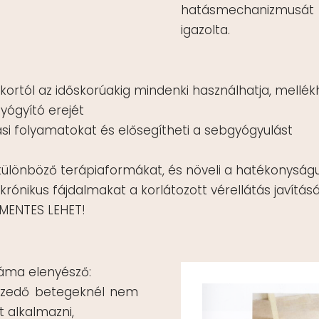
hatásmechanizmusá
igazolta.
rtól az időskorúakig mindenki használhatja, mellékh
yógyító erejét
ási folyamatokat és elősegítheti a sebgyógyulást
különböző terápiaformákat, és növeli a hatékonyság
 krónikus fájdalmakat a korlátozott vérellátás javítás
MMENTES LEHET!
záma elenyésző:
 szedő betegeknél nem
 alkalmazni,