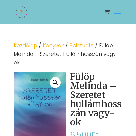
Kezdőlap
/
Könyvek
/
Spirituális
/ Fülöp
Melinda – Szeretet hullámhosszán vagy-
ok
Fülöp
Melinda –
Szeretet
hullámhoss
zán vagy-
ok
6.500
Ft