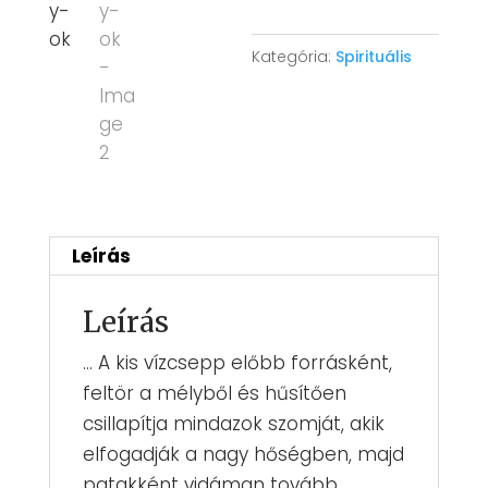
hullámhosszán
vagy-
Kategória:
Spirituális
ok
mennyiség
Leírás
Leírás
… A kis vízcsepp előbb forrásként,
feltör a mélyből és hűsítően
csillapítja mindazok szomját, akik
elfogadják a nagy hőségben, majd
patakként vidáman tovább