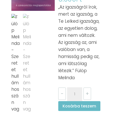
„Az igazságról írok,
mert az igazság, a
Te Lelked igazsága,
az egyetlen dolog,
ami nem változik.
Az igazság az, ami
valóban van, a
hamisság pedig az,
ami látszólag
létezik.” Fülöp
Melinda
Fülöp
-
+
Melinda
-
Kosárba teszem
Szeretet