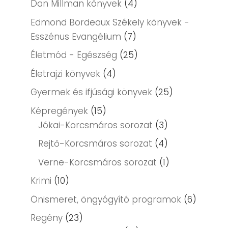
Dan Millman könyvek
(4)
Edmond Bordeaux Székely könyvek -
Esszénus Evangélium
(7)
Életmód - Egészség
(25)
Életrajzi könyvek
(4)
Gyermek és ifjúsági könyvek
(25)
Képregények
(15)
Jókai-Korcsmáros sorozat
(3)
Rejtő-Korcsmáros sorozat
(4)
Verne-Korcsmáros sorozat
(1)
Krimi
(10)
Önismeret, öngyógyító programok
(6)
Regény
(23)