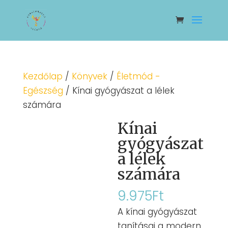
Kezdőlap
/
Könyvek
/
Életmód -
Egészség
/ Kínai gyógyászat a lélek
számára
Kínai
gyógyászat
a lélek
számára
9.975
Ft
A kínai gyógyászat
tanításai a modern