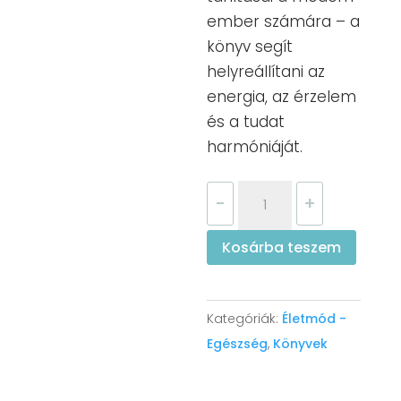
ember számára – a
könyv segít
helyreállítani az
energia, az érzelem
és a tudat
harmóniáját.
Kínai
-
+
gyógyászat
a
Kosárba teszem
lélek
számára
mennyiség
Kategóriák:
Életmód -
Egészség
,
Könyvek