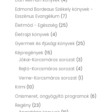
Dan Millman könyvek
(4)
Edmond Bordeaux Székely könyvek -
Esszénus Evangélium
(7)
Életmód - Egészség
(25)
Életrajzi könyvek
(4)
Gyermek és ifjúsági könyvek
(25)
Képregények
(15)
Jókai-Korcsmáros sorozat
(3)
Rejtő-Korcsmáros sorozat
(4)
Verne-Korcsmáros sorozat
(1)
Krimi
(10)
Önismeret, öngyógyító programok
(6)
Regény
(23)