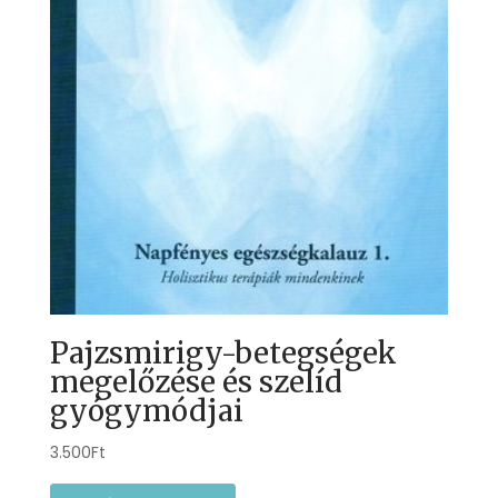
Pajzsmirigy-betegségek
megelőzése és szelíd
gyógymódjai
3.500
Ft