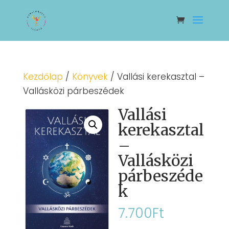
Kezdőlap
/
Könyvek
/ Vallási kerekasztal –
Vallásközi párbeszédek
Vallási
kerekasztal
–
Vallásközi
párbeszéde
k
7.700
Ft