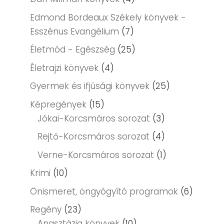
Edmond Bordeaux Székely könyvek -
Esszénus Evangélium
(7)
Életmód - Egészség
(25)
Életrajzi könyvek
(4)
Gyermek és ifjúsági könyvek
(25)
Képregények
(15)
Jókai-Korcsmáros sorozat
(3)
Rejtő-Korcsmáros sorozat
(4)
Verne-Korcsmáros sorozat
(1)
Krimi
(10)
Önismeret, öngyógyító programok
(6)
Regény
(23)
Anasztázia könyvek
(10)