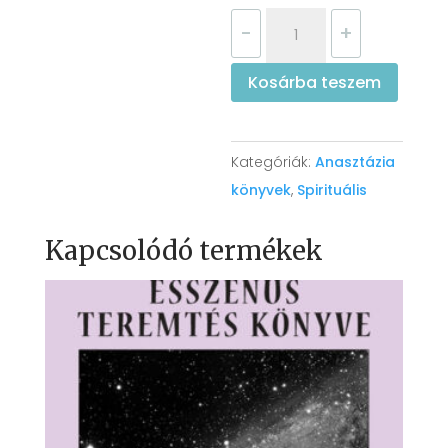
Vlagyimir
-
+
Megre
-
Kosárba teszem
7.
könyv
-
Kategóriák:
Anasztázia
Az
könyvek
,
Spirituális
Élet
Energiája
Kapcsolódó termékek
mennyiség