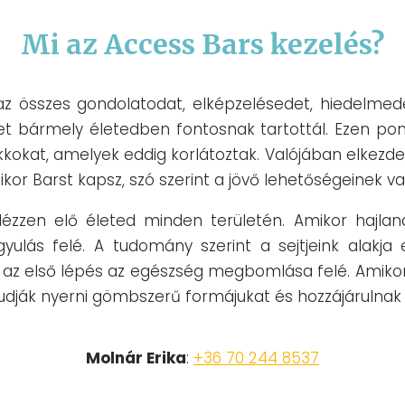
Mi az Access Bars kezelés?
az összes gondolatodat, elképzelésedet, hiedelmed
ket bármely életedben fontosnak tartottál. Ezen pon
kkokat, amelyek eddig korlátoztak. Valójában elkezdes
ikor Barst kapsz, szó szerint a jövő lehetőségeinek 
idézzen elő életed minden területén. Amikor hajla
yulás felé. A tudomány szerint a sejtjeink alakja el
 az első lépés az egészség megbomlása felé. Amikor B
a tudják nyerni gömbszerű formájukat és hozzájárulna
Molnár Erika
:
+36 70 244 8537