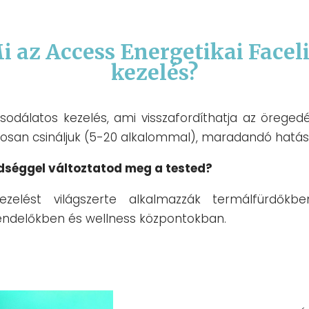
i az Access Energetikai Faceli
kezelés?
csodálatos kezelés, ami visszafordíthatja az öregedé
tosan csináljuk (5-20 alkalommal), maradandó hatást
dséggel változtatod meg a tested?
ezelést világszerte alkalmazzák termálfürdőkbe
rendelőkben és wellness központokban.