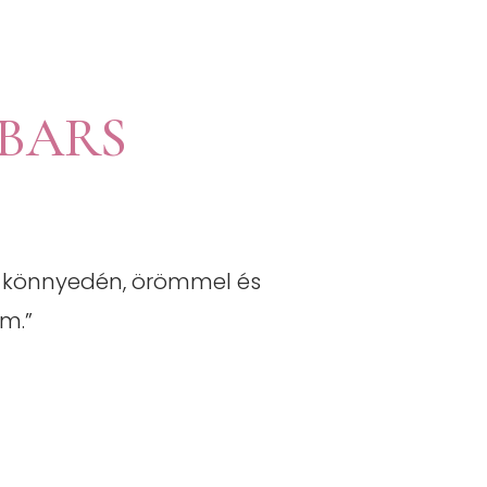
 BARS
S
n könnyedén, örömmel és
m.”