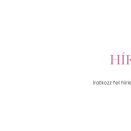
HÍ
Iratkozz fel h