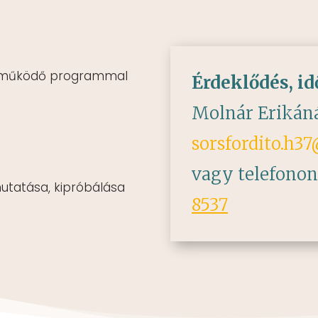
l működő programmal
Érdeklődés, id
Molnár Erikáná
sorsfordito.h3
vagy telefonon
utatása, kipróbálása
8537