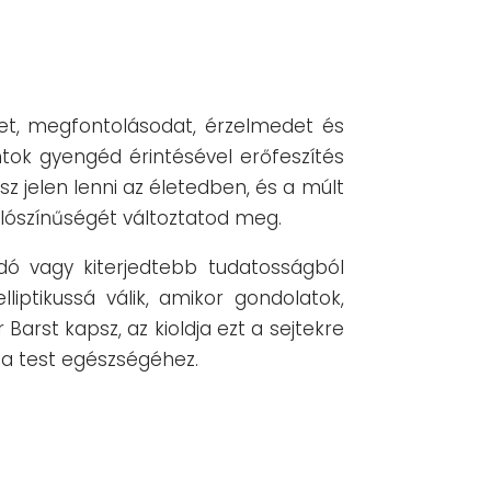
et, megfontolásodat, érzelmedet és
tok gyengéd érintésével erőfeszítés
z jelen lenni az életedben, és a múlt
valószínűségét változtatod meg.
ndó vagy kiterjedtebb tudatosságból
liptikussá válik, amikor gondolatok,
arst kapsz, az kioldja ezt a sejtekre
k a test egészségéhez.