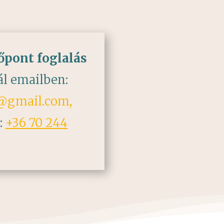
őpont foglalás
l emailben:
7@gmail.com,
:
+36 70 244