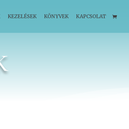
K
KEZELÉSEK
KÖNYVEK
KAPCSOLAT
K