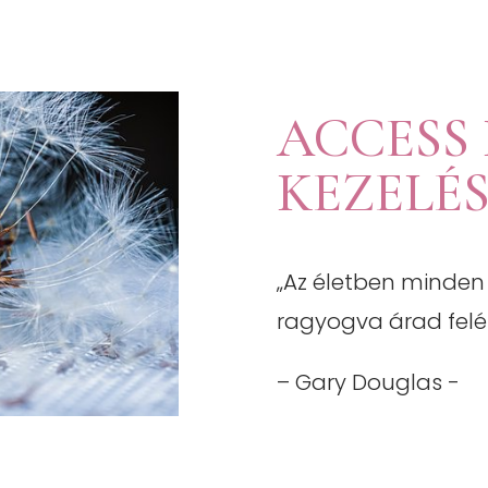
ACCESS
KEZELÉ
„Az életben minde
ragyogva árad felé
– Gary Douglas -​