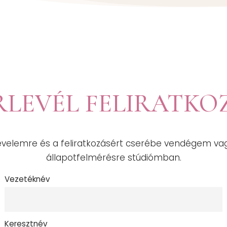
RLEVÉL FELIRATKO
írlevelemre és a feliratkozásért cserébe vendégem va
állapotfelmérésre stúdiómban.
Vezetéknév
Keresztnév