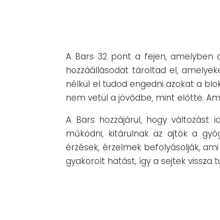
A Bars 32 pont a fejen, amelyben 
hozzáállásodat tároltad el, amelye
nélkül el tudod engedni azokat a blo
nem vetül a jövődbe, mint előtte. Am
A Bars hozzájárul, hogy változást 
működni, kitárulnak az ajtók a gyóg
érzések, érzelmek befolyásolják, ami
gyakorolt hatást, így a sejtek vissz