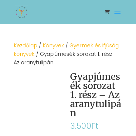
Kezdőlap
/
Könyvek
/
Gyermek és ifjúsági
könyvek
/ Gyapjúmesék sorozat 1. rész –
Az aranytulipán
Gyapjúmes
ék sorozat
1. rész – Az
aranytulipá
n
3.500
Ft